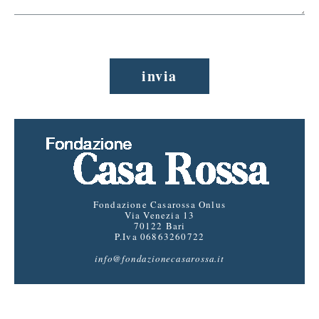
invia
Fondazione Casarossa Onlus
Via Venezia 13
70122 Bari
P.Iva 06863260722
info@fondazionecasarossa.it